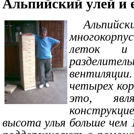
Альпийский улей и 
Альпийс
многокорпус
леток и
разделитель
вентиляци
четырех кор
это, явл
конструкцие
высота улья больше чем 