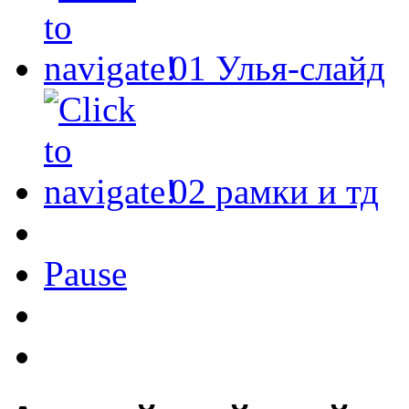
01
Улья-слайд
02
рамки и тд
Pause